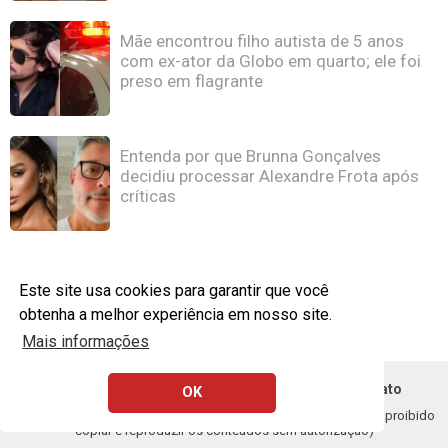
Mãe encontrou filho autista de 5 anos
com ex-ator da Globo em quarto; ele foi
preso em flagrante
Entenda por que Brunna Gonçalves
decidiu processar Alexandre Frota após
críticas
Este site usa cookies para garantir que você
obtenha a melhor experiência em nosso site.
Mais informações
Política de Privacidade
Remoção DMCA - Contato
OK
Copyright © 2020 - 2026 1FEED. Todos os direitos resercados (É proibido
copiar e reproduzir os conteúdos sem autorização)