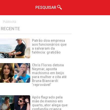
PESQUISAR
Pubblicità
RECENTE
Patrão doa empresa
aos funcionários que
a salvaram da
falência: gratidão
Chris Flores detona
Neymar, aponta
machismo em beijo
para mulher e cita até
Bruna Biancardi:
‘reprovável’
Após flagrado pela
mãe de menino em
quarto, ator alega que
confundiu criança