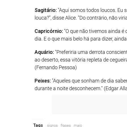
Sagitário:
"Aqui somos todos loucos. Eu s
louca?", disse Alice. "Do contrário, não viri
Capricórnio:
"O que não tivemos ainda é o
dia. E o que mais belo há para dizer, aind
Aquário:
"Preferiria uma derrota conscien
ao deserto, essa vitória repleta de ceguei
(Fernando Pessoa)
Peixes:
"Aqueles que sonham de dia sabe
durante a noite desconhecem." (Edgar All
Tags
signos
frases
maio