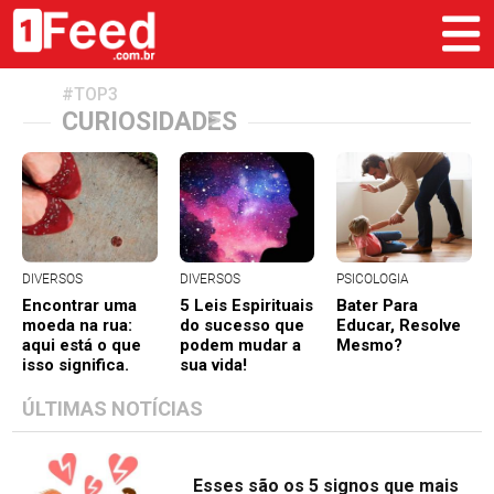
#TOP3
>
CURIOSIDADES
DIVERSOS
DIVERSOS
PSICOLOGIA
Encontrar uma
5 Leis Espirituais
Bater Para
moeda na rua:
do sucesso que
Educar, Resolve
aqui está o que
podem mudar a
Mesmo?
isso significa.
sua vida!
ÚLTIMAS NOTÍCIAS
Esses são os 5 signos que mais