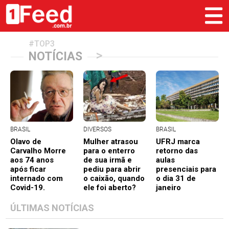
#TOP3
>
NOTÍCIAS
BRASIL
DIVERSOS
BRASIL
Olavo de
Mulher atrasou
UFRJ marca
Carvalho Morre
para o enterro
retorno das
aos 74 anos
de sua irmã e
aulas
após ficar
pediu para abrir
presenciais para
internado com
o caixão, quando
o dia 31 de
Covid-19.
ele foi aberto?
janeiro
ÚLTIMAS NOTÍCIAS