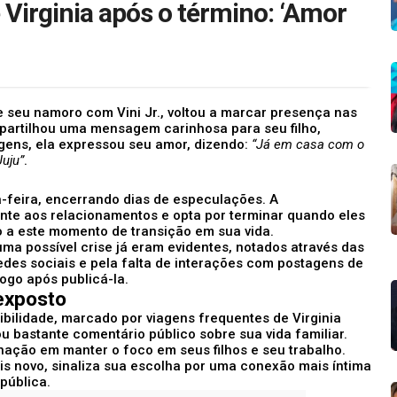
e Virginia após o término: ‘Amor
e seu namoro com Vini Jr., voltou a marcar presença nas
mpartilhou uma mensagem carinhosa para seu filho,
ens, ela expressou seu amor, dizendo:
“Já em casa com o
uju”
.
a-feira, encerrando dias de especulações. A
nte aos relacionamentos e opta por terminar quando eles
o a este momento de transição em sua vida.
ma possível crise já eram evidentes, notados através das
des sociais e pela falta de interações com postagens de
ogo após publicá-la.
exposto
bilidade, marcado por viagens frequentes de Virginia
ou bastante comentário público sobre sua vida familiar.
ação em manter o foco em seus filhos e seu trabalho.
ais novo, sinaliza sua escolha por uma conexão mais íntima
pública.