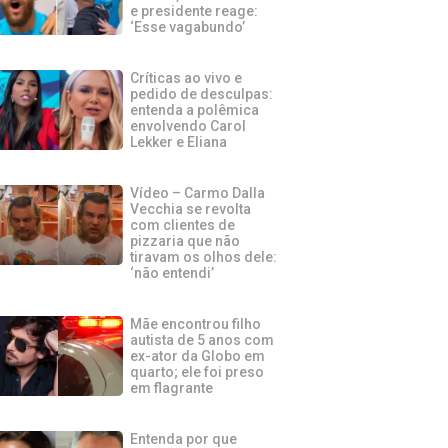
e presidente reage:
‘Esse vagabundo’
Críticas ao vivo e
pedido de desculpas:
entenda a polêmica
envolvendo Carol
Lekker e Eliana
Vídeo – Carmo Dalla
Vecchia se revolta
com clientes de
pizzaria que não
tiravam os olhos dele:
‘não entendi’
Mãe encontrou filho
autista de 5 anos com
ex-ator da Globo em
quarto; ele foi preso
em flagrante
Entenda por que