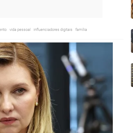
ento
vida pessoal
influenciadores digitais
família