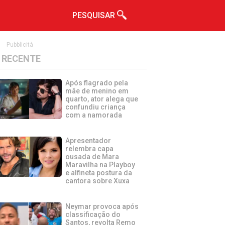
PESQUISAR
Pubblicità
RECENTE
Após flagrado pela
mãe de menino em
quarto, ator alega que
confundiu criança
com a namorada
Apresentador
relembra capa
ousada de Mara
Maravilha na Playboy
e alfineta postura da
cantora sobre Xuxa
Neymar provoca após
classificação do
Santos, revolta Remo