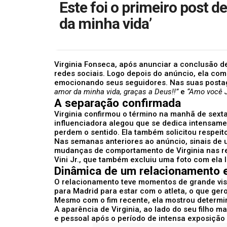
Este foi o primeiro post d
da minha vida’
Virginia Fonseca, após anunciar a conclusão d
redes sociais. Logo depois do anúncio, ela co
emocionando seus seguidores. Nas suas postag
amor da minha vida, graças a Deus!!”
e
“Amo você J
A separação confirmada
Virginia confirmou o término na manhã de sext
influenciadora alegou que se dedica intensame
perdem o sentido. Ela também solicitou respeit
Nas semanas anteriores ao anúncio, sinais de u
mudanças de comportamento de Virginia nas re
Vini Jr., que também excluiu uma foto com ela l
Dinâmica de um relacionamento 
O relacionamento teve momentos de grande visi
para Madrid para estar com o atleta, o que ger
Mesmo com o fim recente, ela mostrou determin
A aparência de Virginia, ao lado do seu filho m
e pessoal após o período de intensa exposição 