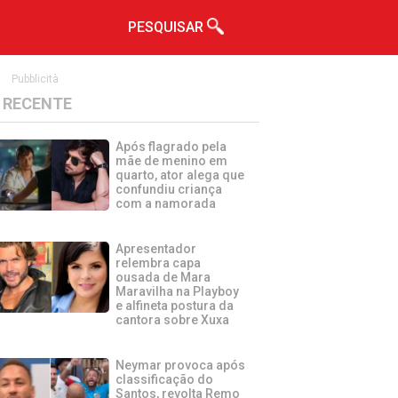
PESQUISAR
Pubblicità
RECENTE
Após flagrado pela
mãe de menino em
quarto, ator alega que
confundiu criança
com a namorada
Apresentador
relembra capa
ousada de Mara
Maravilha na Playboy
e alfineta postura da
cantora sobre Xuxa
Neymar provoca após
classificação do
Santos, revolta Remo