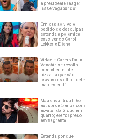
e presidente reage:
‘Esse vagabundo’
Críticas ao vivo e
pedido de desculpas:
entenda a polêmica
envolvendo Carol
Lekker e Eliana
Vídeo – Carmo Dalla
Vecchia se revolta
com clientes de
pizzaria que não
tiravam os olhos dele:
‘não entendi’
Mãe encontrou filho
autista de 5 anos com
ex-ator da Globo em
quarto; ele foi preso
em flagrante
Entenda por que