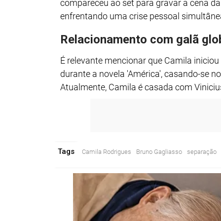
compareceu ao set para gravar a cena da
enfrentando uma crise pessoal simultâne
Relacionamento com galã glo
É relevante mencionar que Camila inicio
durante a novela 'América', casando-se n
Atualmente, Camila é casada com Vinici
Tags
Camila Rodrigues
Bruno Gagliasso
separação