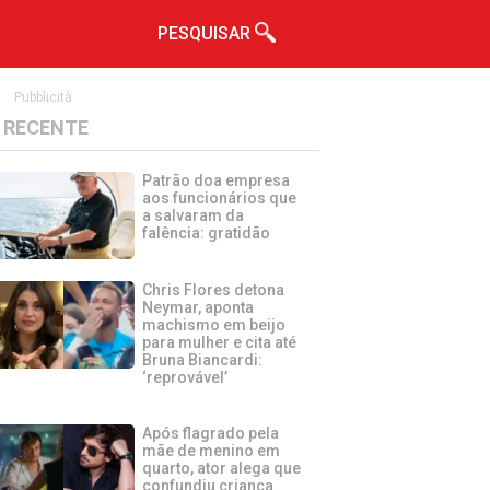
PESQUISAR
Pubblicità
RECENTE
Patrão doa empresa
aos funcionários que
a salvaram da
falência: gratidão
Chris Flores detona
Neymar, aponta
machismo em beijo
para mulher e cita até
Bruna Biancardi:
‘reprovável’
Após flagrado pela
mãe de menino em
quarto, ator alega que
confundiu criança