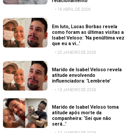
relacionamento
• 16 ABRIL DE 2026
Em luto, Lucas Borbas revela
como foram as últimas visitas a
Isabel Veloso: ‘Na penúltima vez
que eu a vi…’
• 20 JANEIRO DE 2026
Marido de Isabel Veloso revela
atitude envolvendo
influenciadora: ‘Lembrete’
• 13 JANEIRO DE 2026
Marido de Isabel Veloso toma
atitude após morte da
companheira: ‘Sei que não
será…’
• 12 JANEIRO DE 2026