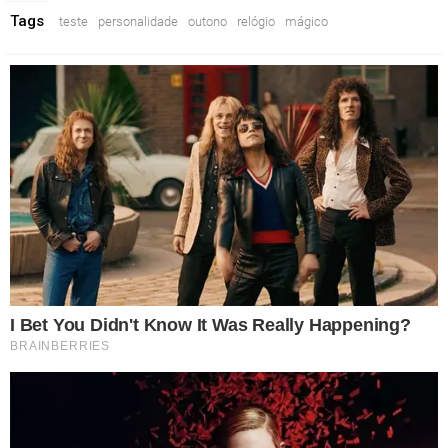
Tags
teste
personalidade
outono
relógio
mágico