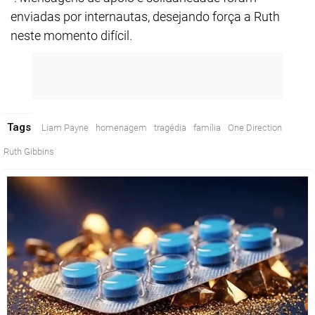
enviadas por internautas, desejando força a Ruth
neste momento difícil.
Tags
Liam Payne
homenagem
tragédia
família
One Direction
Ruth Gibbins