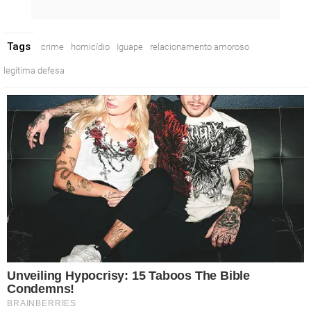
Tags
crime
homicídio
Iguape
relacionamento amoroso
legítima defesa