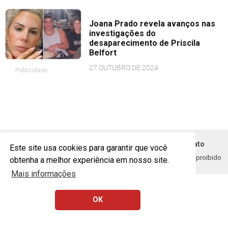
Joana Prado revela avanços nas
investigações do
desaparecimento de Priscila
Belfort
27 OUTUBRO DE 2024
Publicidade
Política de Privacidade
Remoção DMCA - Contato
Este site usa cookies para garantir que você
Copyright © 2020 - 2026 1FEED. Todos os direitos resercados (É proibido
obtenha a melhor experiência em nosso site.
copiar e reproduzir os conteúdos sem autorização)
Mais informações
OK