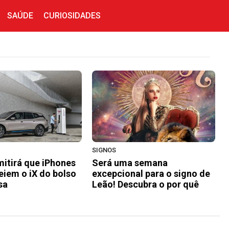
SAÚDE
CURIOSIDADES
SIGNOS
itirá que iPhones
Será uma semana
iem o iX do bolso
excepcional para o signo de
sa
Leão! Descubra o por quê