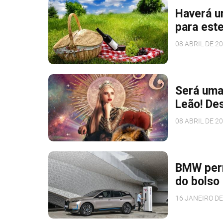
Haverá u
para este
08 ABRIL DE 2
Será uma
Leão! De
08 ABRIL DE 2
BMW perm
do bolso 
16 JANEIRO DE