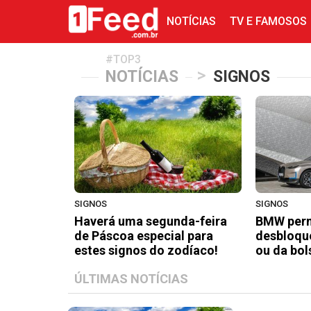
NOTÍCIAS
TV E FAMOSOS
#TOP3
>
NOTÍCIAS
SIGNOS
SIGNOS
SIGNOS
Haverá uma segunda-feira
BMW perm
de Páscoa especial para
desbloque
estes signos do zodíaco!
ou da bol
ÚLTIMAS NOTÍCIAS