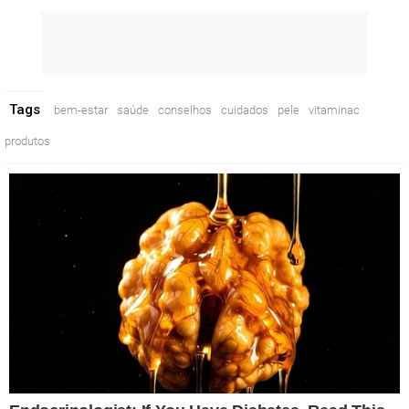
Tags
bem-estar
saúde
conselhos
cuidados
pele
vitaminac
produtos