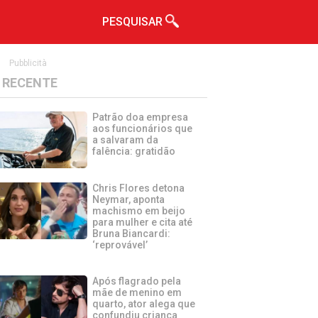
PESQUISAR
Pubblicità
RECENTE
Patrão doa empresa
aos funcionários que
a salvaram da
falência: gratidão
Chris Flores detona
Neymar, aponta
machismo em beijo
para mulher e cita até
Bruna Biancardi:
‘reprovável’
Após flagrado pela
mãe de menino em
quarto, ator alega que
confundiu criança