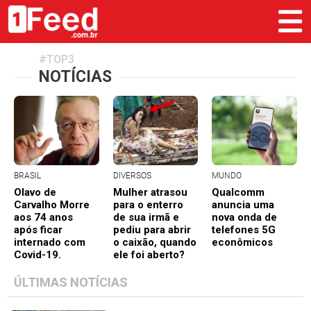
#TOP3
NOTÍCIAS
BRASIL
DIVERSOS
MUNDO
Olavo de
Mulher atrasou
Qualcomm
Carvalho Morre
para o enterro
anuncia uma
aos 74 anos
de sua irmã e
nova onda de
após ficar
pediu para abrir
telefones 5G
internado com
o caixão, quando
econômicos
Covid-19.
ele foi aberto?
ÚLTIMAS NOTÍCIAS