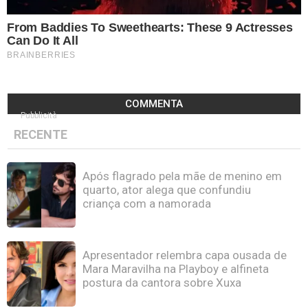
COMMENTA
Pubblicità
RECENTE
Após flagrado pela mãe de menino em
quarto, ator alega que confundiu
criança com a namorada
Apresentador relembra capa ousada de
Mara Maravilha na Playboy e alfineta
postura da cantora sobre Xuxa