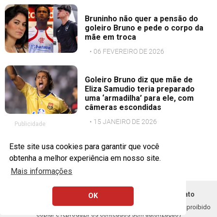
Bruninho não quer a pensão do
goleiro Bruno e pede o corpo da
mãe em troca
• 06 FEVEREIRO DE 2026
Goleiro Bruno diz que mãe de
Eliza Samudio teria preparado
uma ‘armadilha’ para ele, com
câmeras escondidas
• 15 JANEIRO DE 2026
Publicidade
Este site usa cookies para garantir que você
obtenha a melhor experiência em nosso site.
Mais informações
Política de Privacidade
Remoção DMCA - Contato
OK
Copyright © 2020 - 2026 1FEED. Todos os direitos resercados (É proibido
copiar e reproduzir os conteúdos sem autorização)