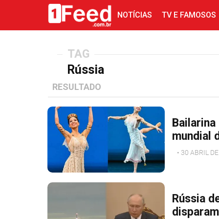
NOTÍCIAS
TV E FAMOSOS
TAG
Rússia
RESULTADO
Bailarina
mundial d
• 30 ABRIL D
Rússia d
disparam