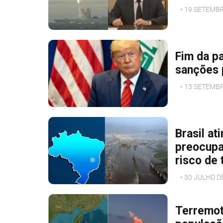
• 19 SETEMB
Fim da p
sanções 
• 13 SETEMB
Brasil at
preocupa
risco de
• 30 JULHO D
Terremot