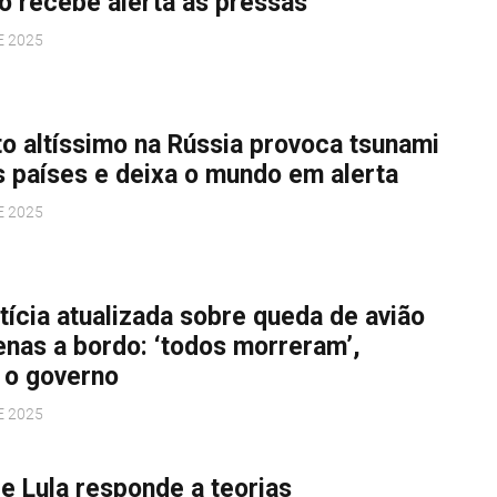
o recebe alerta às pressas
E 2025
o altíssimo na Rússia provoca tsunami
s países e deixa o mundo em alerta
E 2025
ícia atualizada sobre queda de avião
nas a bordo: ‘todos morreram’,
 o governo
E 2025
e Lula responde a teorias