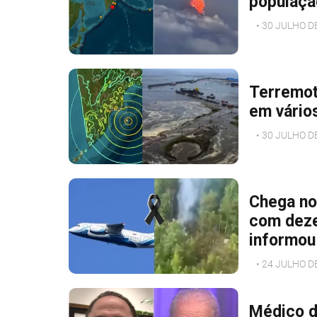
populaçã
• 30 JULHO D
Terremot
em vário
• 30 JULHO D
Chega not
com deze
informou
• 24 JULHO D
Médico d